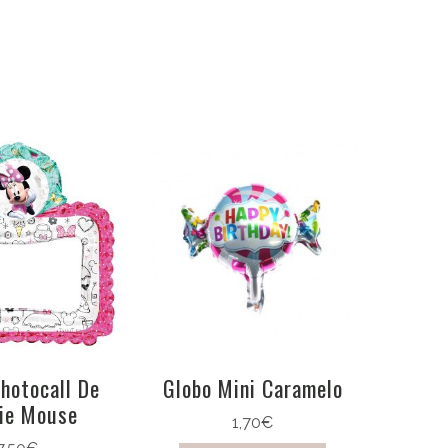
hotocall De
Globo Mini Caramelo
ie Mouse
1,70
€