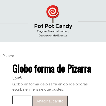
Pot Pot Candy
Regalos Personalizados y
Decoración de Eventos
 Pizarra
Globo forma de Pizarra
5,50
€
Globo en forma de pizarra en donde podrás
escribir el mensaje que gustes.
Añadir al carrito