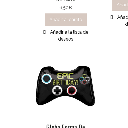
Añadi
6,50
€
Añadi
Añadir al carrito
d
Añadir a la lista de
deseos
Globo Forma De