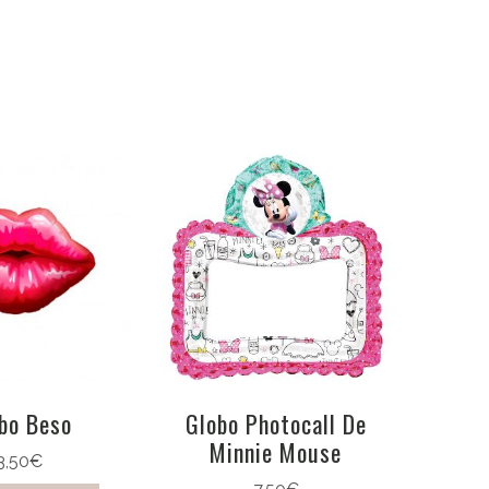
bo Beso
Globo Photocall De
Minnie Mouse
3,50
€